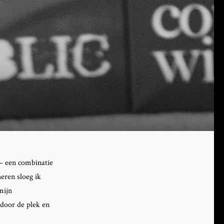
 – een combinatie
heren sloeg ik
mijn
 door de plek en